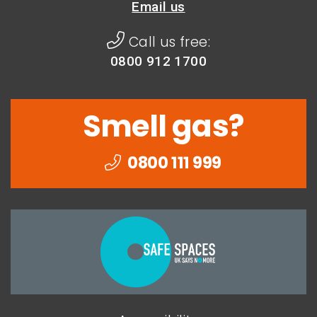
Email us
Call us free:
0800 912 1700
Smell gas?
0800 111 999
Togethe
we
can
end